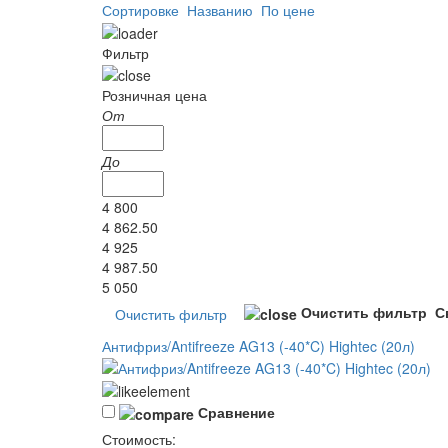
Сортировке
Названию
По цене
Фильтр
Розничная цена
От
До
4 800
4 862.50
4 925
4 987.50
5 050
Очистить фильтр
С
Антифриз/Antifreeze AG13 (-40*C) Hightec (20л)
Сравнение
Стоимость: