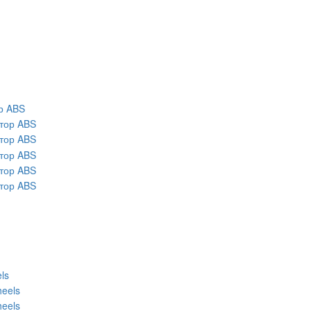
р ABS
ls