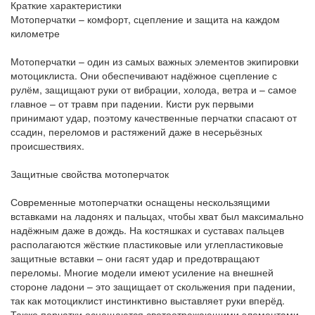
Краткие характеристики
Мотоперчатки – комфорт, сцепление и защита на каждом
километре
Мотоперчатки – один из самых важных элементов экипировки
мотоциклиста. Они обеспечивают надёжное сцепление с
рулём, защищают руки от вибрации, холода, ветра и – самое
главное – от травм при падении. Кисти рук первыми
принимают удар, поэтому качественные перчатки спасают от
ссадин, переломов и растяжений даже в несерьёзных
происшествиях.
Защитные свойства мотоперчаток
Современные мотоперчатки оснащены нескользящими
вставками на ладонях и пальцах, чтобы хват был максимально
надёжным даже в дождь. На костяшках и суставах пальцев
располагаются жёсткие пластиковые или углепластиковые
защитные вставки – они гасят удар и предотвращают
переломы. Многие модели имеют усиление на внешней
стороне ладони – это защищает от скольжения при падении,
так как мотоциклист инстинктивно выставляет руки вперёд.
Также перчатки оснащаются светоотражающими элементами,