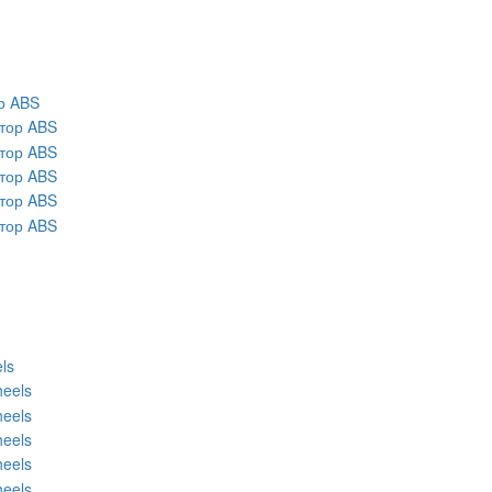
р ABS
ls