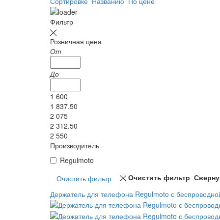
Сортировке
Названию
По цене
Фильтр
Розничная цена
От
До
1 600
1 837.50
2 075
2 312.50
2 550
Производитель
Regulmoto
Очистить фильтр
Сверну
Держатель для телефона Regulmoto с беспроводной