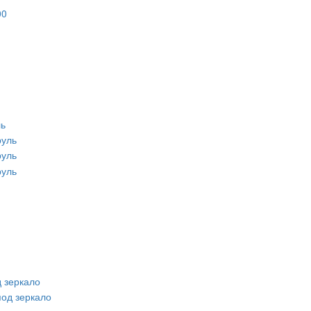
ль
 зеркало